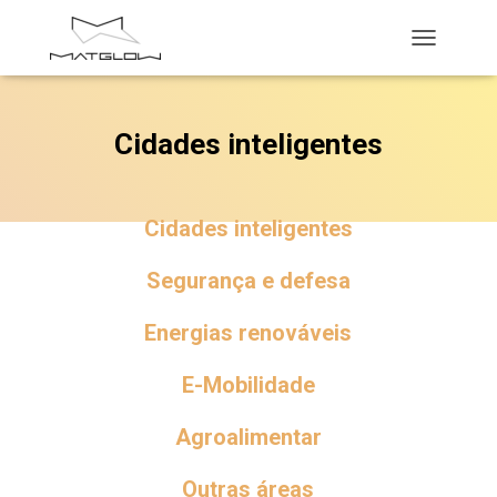
A
L
T
E
Cidades inteligentes
R
N
A
R
Cidades inteligentes
A
N
A
Segurança e defesa
V
E
Energias renováveis
G
A
Ç
E-Mobilidade
Ã
O
Agroalimentar
Outras áreas