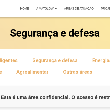
HOME
A MATGLOW
ÁREAS DE ATUAÇÃO
PROJ
Segurança e defesa
ligentes
Segurança e defesa
Energia
e
Agroalimentar
Outras áreas
 Esta é uma área confidencial. O acesso é restr