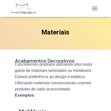
A
L
T
E
Materiais
R
N
A
R
A
N
A
Acabamentos Decorativos
Concebemos produtos utilizando uma vasta
V
E
gama de materiais laminados ou moldáveis.
G
Damos preferência ao design e estética.
A
Utilizando materiais convencionais criamos
Ç
Ã
produtos de valor acrescentado.
O
Exemplos: