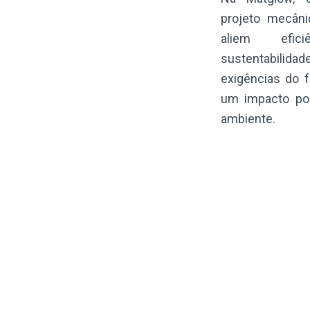
projeto mecâni
aliem efic
sustentabili
exigências do f
um impacto pos
ambiente.