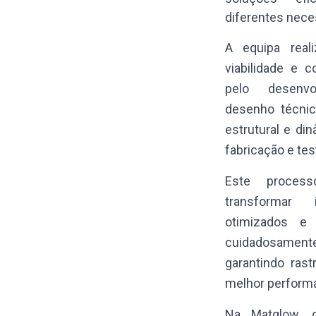
diferentes nece
A equipa real
viabilidade e c
pelo desenvo
desenho técnic
estrutural e din
fabricação e tes
Este process
transformar
otimizados e 
cuidadosam
garantindo rast
melhor performa
Na Matglow,