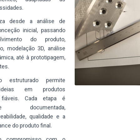
ssidades.
iza desde a análise de
onceção inicial, passando
lvimento do produto,
o, modelação 3D, análise
âmica, até à prototipagem,
tes.
o estruturado permite
 ideias em produtos
fiáveis. Cada etapa é
ente documentada,
reabilidade, qualidade e a
nce do produto final.
 o compromisso com o