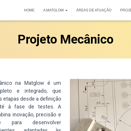
HOME
A MATGLOW
ÁREAS DE ATUAÇÃO
PROJ
Projeto Mecânico
ânico na Matglow é um
leto e integrado, que
s etapas desde a definição
té à fase de testes. A
ina inovação, precisão e
dade para desenvolver
cientes, adaptadas às