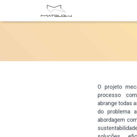
O projeto mec
processo comp
abrange todas a
do problema a
abordagem comb
sustentabili
soluções efi