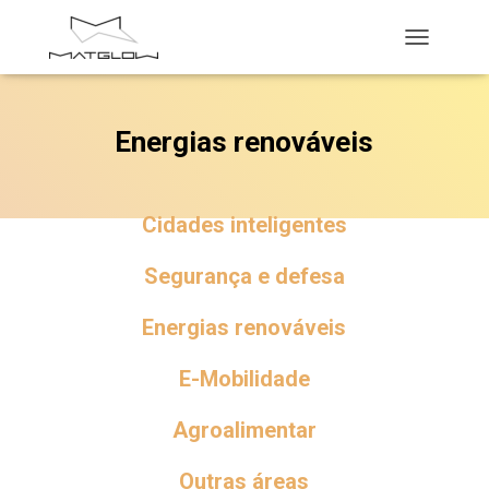
A
L
T
E
Energias renováveis
R
N
A
R
Cidades inteligentes
A
N
A
Segurança e defesa
V
E
Energias renováveis
G
A
Ç
E-Mobilidade
Ã
O
Agroalimentar
Outras áreas